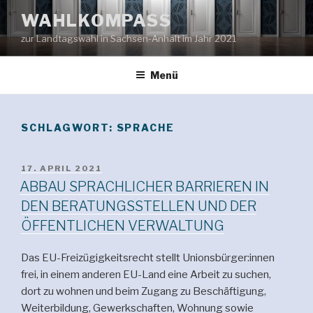
Zum
WAHLKOMPASS
Inhalt
zur Landtagswahl in Sachsen-Anhalt im Jahr 2021
springen
Menü
SCHLAGWORT:
SPRACHE
VERÖFFENTLICHT
17. APRIL 2021
AM
ABBAU SPRACHLICHER BARRIEREN IN
DEN BERATUNGSSTELLEN UND DER
ÖFFENTLICHEN VERWALTUNG
Das EU-Freizügigkeitsrecht stellt Unionsbürger:innen
frei, in einem anderen EU-Land eine Arbeit zu suchen,
dort zu wohnen und beim Zugang zu Beschäftigung,
Weiterbildung, Gewerkschaften, Wohnung sowie